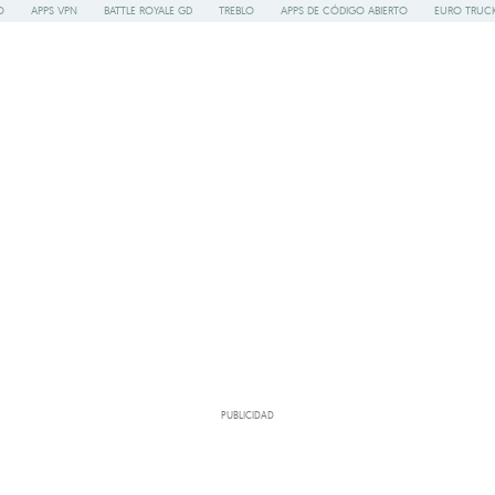
O
APPS VPN
BATTLE ROYALE GD
TREBLO
APPS DE CÓDIGO ABIERTO
EURO TRUCK
PUBLICIDAD