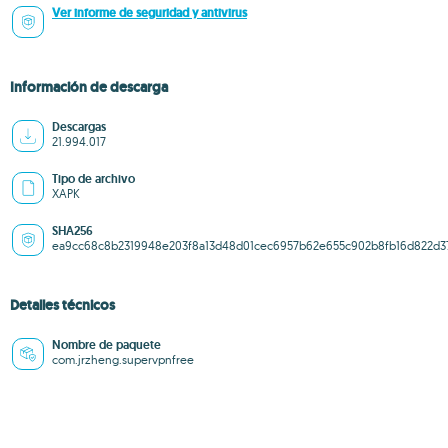
Ver informe de seguridad y antivirus
Información de descarga
Descargas
21.994.017
Tipo de archivo
XAPK
SHA256
ea9cc68c8b2319948e203f8a13d48d01cec6957b62e655c902b8fb16d822d3
Detalles técnicos
Nombre de paquete
com.jrzheng.supervpnfree