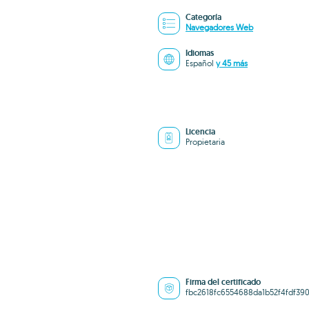
Categoría
Navegadores Web
Idiomas
Español
y 45 más
Licencia
Propietaria
Firma del certificado
fbc2618fc6554688da1b52f4fdf390