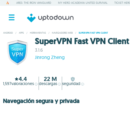
ARES: THE IRON VANGUARD
MY HERO ACADEMIA UNITED SURVIVAL
TICKET HER
ANDROID
/
APPS
/
HERRAMIENTAS
/
NAVEGADORES WEB
/
SUPERVPN FAST VPN CLIENT
SuperVPN Fast VPN Client
3.1.6
Jinrong Zheng
4.4
22 M
1,597
valoraciones
descargas
seguridad
Navegación segura y privada